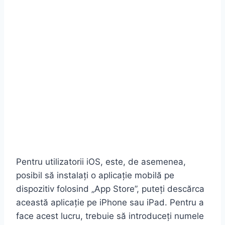
Pentru utilizatorii iOS, este, de asemenea,
posibil să instalați o aplicație mobilă pe
dispozitiv folosind „App Store”, puteți descărca
această aplicație pe iPhone sau iPad. Pentru a
face acest lucru, trebuie să introduceți numele