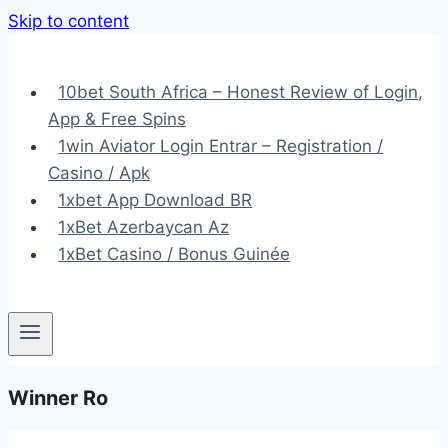
Skip to content
10bet South Africa – Honest Review of Login,
App & Free Spins
1win Aviator Login Entrar – Registration /
Casino / Apk
1xbet App Download BR
1xBet Azerbaycan Az
1xBet Casino / Bonus Guinée
Winner Ro