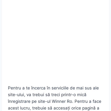
Pentru a te încerca în serviciile de mai sus ale
site-ului, va trebui să treci printr-o mică
înregistrare pe site-ul Winner Ro. Pentru a face
acest lucru, trebuie să accesați orice pagină a