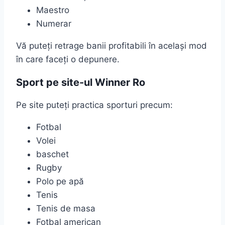
Maestro
Numerar
Vă puteți retrage banii profitabili în același mod
în care faceți o depunere.
Sport pe site-ul Winner Ro
Pe site puteți practica sporturi precum:
Fotbal
Volei
baschet
Rugby
Polo pe apă
Tenis
Tenis de masa
Fotbal american