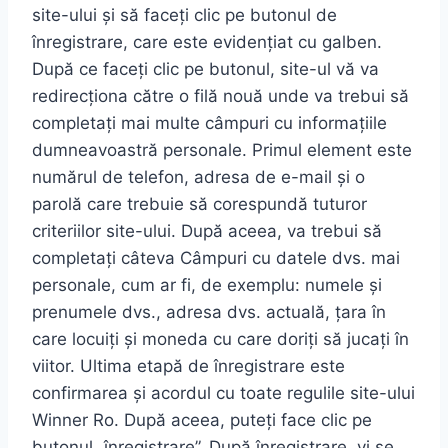
site-ului și să faceți clic pe butonul de
înregistrare, care este evidențiat cu galben.
După ce faceți clic pe butonul, site-ul vă va
redirecționa către o filă nouă unde va trebui să
completați mai multe câmpuri cu informațiile
dumneavoastră personale. Primul element este
numărul de telefon, adresa de e-mail și o
parolă care trebuie să corespundă tuturor
criteriilor site-ului. După aceea, va trebui să
completați câteva Câmpuri cu datele dvs. mai
personale, cum ar fi, de exemplu: numele și
prenumele dvs., adresa dvs. actuală, țara în
care locuiți și moneda cu care doriți să jucați în
viitor. Ultima etapă de înregistrare este
confirmarea și acordul cu toate regulile site-ului
Winner Ro. După aceea, puteți face clic pe
butonul „înregistrare”. După înregistrare, vi se