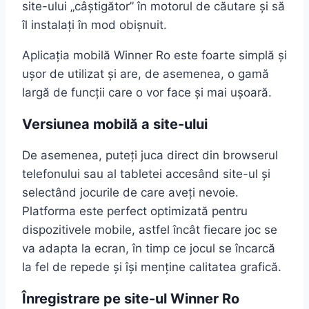
site-ului „câștigător” în motorul de căutare și să
îl instalați în mod obișnuit.
Aplicația mobilă Winner Ro este foarte simplă și
ușor de utilizat și are, de asemenea, o gamă
largă de funcții care o vor face și mai ușoară.
Versiunea mobilă a site-ului
De asemenea, puteți juca direct din browserul
telefonului sau al tabletei accesând site-ul și
selectând jocurile de care aveți nevoie.
Platforma este perfect optimizată pentru
dispozitivele mobile, astfel încât fiecare joc se
va adapta la ecran, în timp ce jocul se încarcă
la fel de repede și își menține calitatea grafică.
Înregistrare pe site-ul Winner Ro