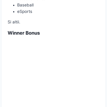
Baseball
eSports
Si altii.
Winner Bonus