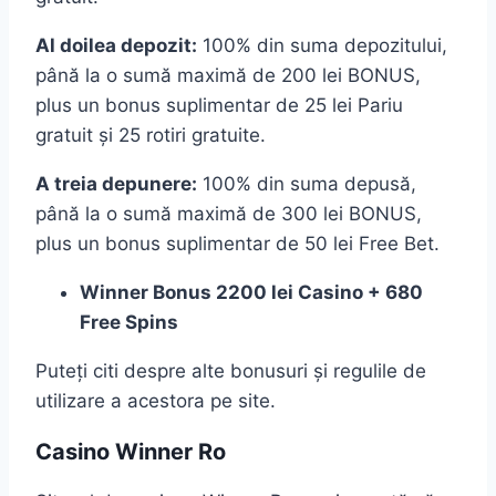
Al doilea depozit:
100% din suma depozitului,
până la o sumă maximă de 200 lei BONUS,
plus un bonus suplimentar de 25 lei Pariu
gratuit și 25 rotiri gratuite.
A treia depunere:
100% din suma depusă,
până la o sumă maximă de 300 lei BONUS,
plus un bonus suplimentar de 50 lei Free Bet.
Winner Bonus 2200 lei Casino + 680
Free Spins
Puteți citi despre alte bonusuri și regulile de
utilizare a acestora pe site.
Casino Winner Ro