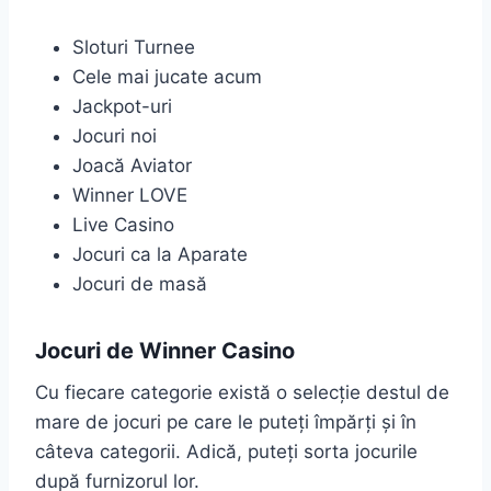
Sloturi Turnee
Cele mai jucate acum
Jackpot-uri
Jocuri noi
Joacă Aviator
Winner LOVE
Live Casino
Jocuri ca la Aparate
Jocuri de masă
Jocuri de Winner Casino
Cu fiecare categorie există o selecție destul de
mare de jocuri pe care le puteți împărți și în
câteva categorii. Adică, puteți sorta jocurile
după furnizorul lor.