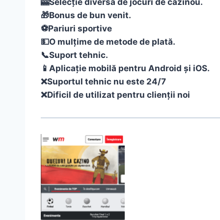
🎰Selecție diversă de jocuri de cazinou.
🎁Bonus de bun venit.
⚽️Pariuri sportive
💵O mulțime de metode de plată.
📞Suport tehnic.
📱Aplicație mobilă pentru Android și iOS.
❌Suportul tehnic nu este 24/7
❌Dificil de utilizat pentru clienții noi