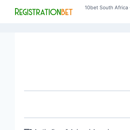
Skip
10bet South Africa
to
content