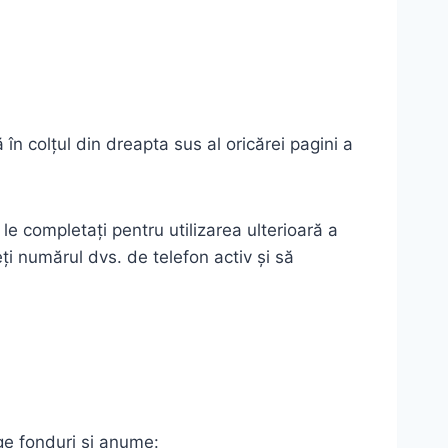
în colțul din dreapta sus al oricărei pagini a
le completați pentru utilizarea ulterioară a
eți numărul dvs. de telefon activ și să
ge fonduri și anume: