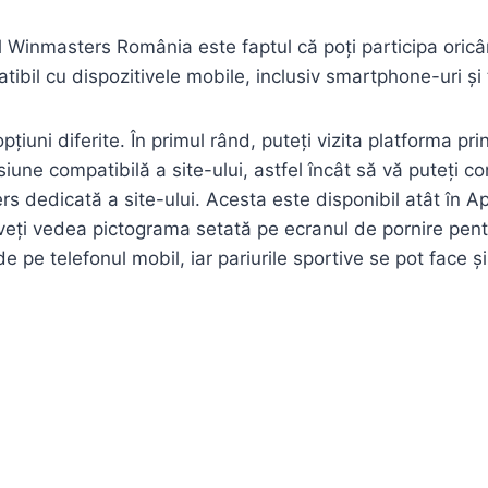
l Winmasters România este faptul că poți participa oricân
ibil cu dispozitivele mobile, inclusiv smartphone-uri și 
iuni diferite. În primul rând, puteți vizita platforma pr
iune compatibilă a site-ului, astfel încât să vă puteți c
s dedicată a site-ului. Acesta este disponibil atât în ​​A
veți vedea pictograma setată pe ecranul de pornire pentr
de pe telefonul mobil, iar pariurile sportive se pot face 