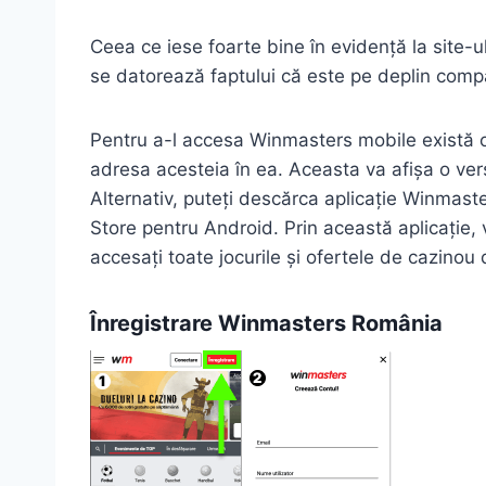
Ceea ce iese foarte bine în evidență la site-u
se datorează faptului că este pe deplin compat
Pentru a-l accesa Winmasters mobile există opț
adresa acesteia în ea. Aceasta va afișa o vers
Alternativ, puteți descărca aplicație Winmaster
Store pentru Android. Prin această aplicație, 
accesați toate jocurile și ofertele de cazinou 
Înregistrare Winmasters România