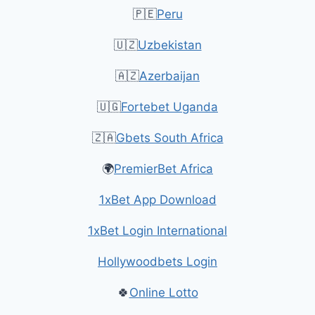
🇵🇪
Peru
🇺🇿
Uzbekistan
🇦🇿
Azerbaijan
🇺🇬
Fortebet Uganda
🇿🇦
Gbets South Africa
🌍
PremierBet Africa
1xBet App Download
1xBet Login International
Hollywoodbets Login
🍀
Online Lotto