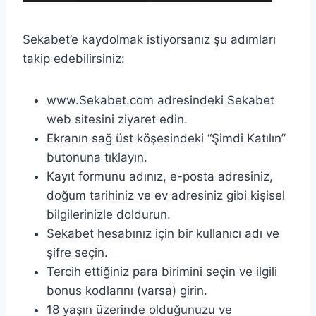
Sekabet’e kaydolmak istiyorsanız şu adımları
takip edebilirsiniz:
www.Sekabet.com adresindeki Sekabet
web sitesini ziyaret edin.
Ekranın sağ üst köşesindeki “Şimdi Katılın”
butonuna tıklayın.
Kayıt formunu adınız, e-posta adresiniz,
doğum tarihiniz ve ev adresiniz gibi kişisel
bilgilerinizle doldurun.
Sekabet hesabınız için bir kullanıcı adı ve
şifre seçin.
Tercih ettiğiniz para birimini seçin ve ilgili
bonus kodlarını (varsa) girin.
18 yaşın üzerinde olduğunuzu ve