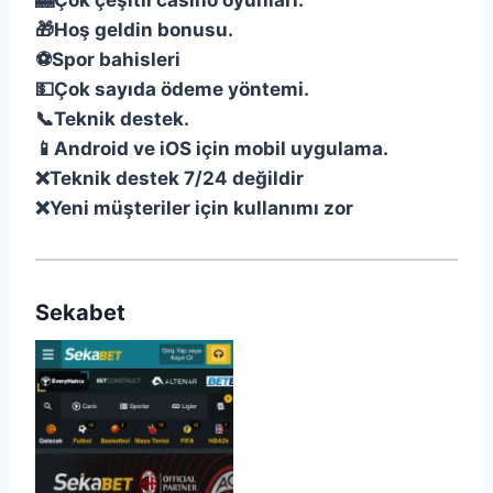
🎰Çok çeşitli casino oyunları.
🎁Hoş geldin bonusu.
⚽️Spor bahisleri
💵Çok sayıda ödeme yöntemi.
📞Teknik destek.
📱Android ve iOS için mobil uygulama.
❌Teknik destek 7/24 değildir
❌Yeni müşteriler için kullanımı zor
Sekabet