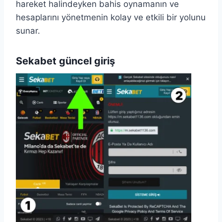
hareket halindeyken bahis oynamanın ve
hesaplarını yönetmenin kolay ve etkili bir yolunu
sunar.
Sekabet güncel giriş