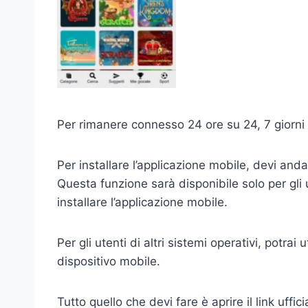
Per rimanere connesso 24 ore su 24, 7 giorni s
Per installare l’applicazione mobile, devi anda
Questa funzione sarà disponibile solo per gli u
installare l’applicazione mobile.
Per gli utenti di altri sistemi operativi, potra
dispositivo mobile.
Tutto quello che devi fare è aprire il link uffic