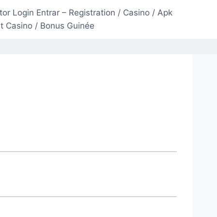
tor Login Entrar – Registration / Casino / Apk
t Casino / Bonus Guinée