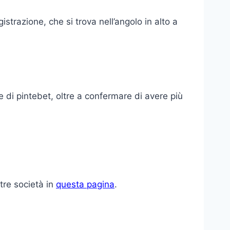
istrazione, che si trova nell’angolo in alto a
he di pintebet, oltre a confermare di avere più
ltre società in
questa pagina
.