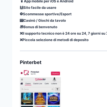
📱
App mobile per iOS e Android
🙌Sito facile da usare
⚽️Scommesse sportive/Esport
🎰Casinò / Giochi da tavolo
🎁Bonus di benvenuto
❌Il supporto tecnico non è 24 ore su 24, 7 giorni su 
❌Piccola selezione di metodi di deposito
Pinterbet