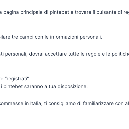
a pagina principale di pintebet e trovare il pulsante di reg
ilare tre campi con le informazioni personali.
ti personali, dovrai accettare tutte le regole e le politic
 “registrati”.
di pintebet saranno a tua disposizione.
commesse in Italia, ti consigliamo di familiarizzare con a