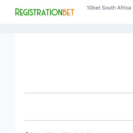
Skip
10bet South Africa
to
content