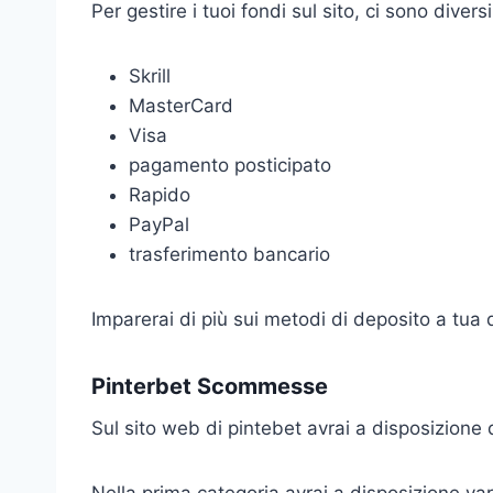
Per gestire i tuoi fondi sul sito, ci sono divers
Skrill
MasterCard
Visa
pagamento posticipato
Rapido
PayPal
trasferimento bancario
Imparerai di più sui metodi di deposito a tua 
Pinterbet Scommesse
Sul sito web di pintebet avrai a disposizione
Nella prima categoria avrai a disposizione var