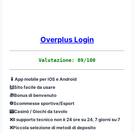
Overplus Login
Valutazione: 89/100
📱
App mobile per iOS e Android
🙌Sito facile da usare
🎁Bonus di benvenuto
⚽️Scommesse sportive/Esport
🎰Casinò / Giochi da tavolo
❌Il supporto tecnico non è 24 ore su 24, 7 giorni su 7
❌Piccola selezione di metodi di deposito