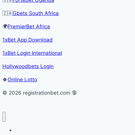
🇿🇦
Gbets South Africa
🌍
PremierBet Africa
1xBet App Download
1xBet Login International
Hollywoodbets Login
🍀
Online Lotto
© 2026 registrationbet.com 🔞
10bet South Africa – Honest Review of Login, App & Free