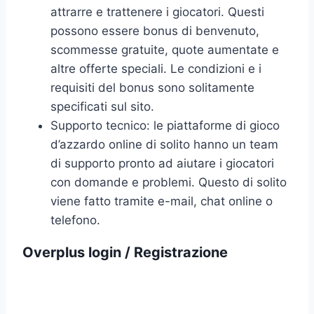
attrarre e trattenere i giocatori. Questi
possono essere bonus di benvenuto,
scommesse gratuite, quote aumentate e
altre offerte speciali. Le condizioni e i
requisiti del bonus sono solitamente
specificati sul sito.
Supporto tecnico: le piattaforme di gioco
d’azzardo online di solito hanno un team
di supporto pronto ad aiutare i giocatori
con domande e problemi. Questo di solito
viene fatto tramite e-mail, chat online o
telefono.
Overplus login / Registrazione