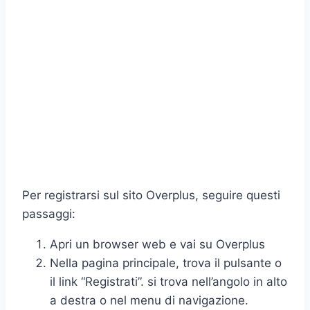
Per registrarsi sul sito Overplus, seguire questi
passaggi:
Apri un browser web e vai su Overplus
Nella pagina principale, trova il pulsante o
il link “Registrati”. si trova nell’angolo in alto
a destra o nel menu di navigazione.