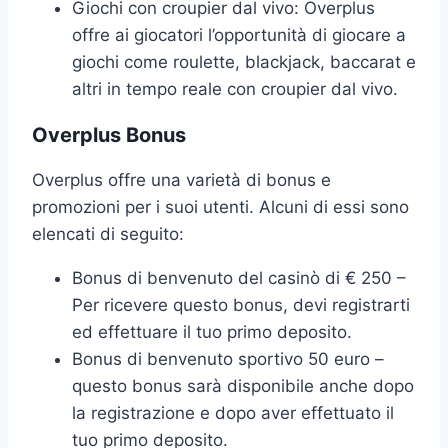
Giochi con croupier dal vivo: Overplus
offre ai giocatori l’opportunità di giocare a
giochi come roulette, blackjack, baccarat e
altri in tempo reale con croupier dal vivo.
Overplus Bonus
Overplus offre una varietà di bonus e
promozioni per i suoi utenti. Alcuni di essi sono
elencati di seguito:
Bonus di benvenuto del casinò di € 250 –
Per ricevere questo bonus, devi registrarti
ed effettuare il tuo primo deposito.
Bonus di benvenuto sportivo 50 euro –
questo bonus sarà disponibile anche dopo
la registrazione e dopo aver effettuato il
tuo primo deposito.