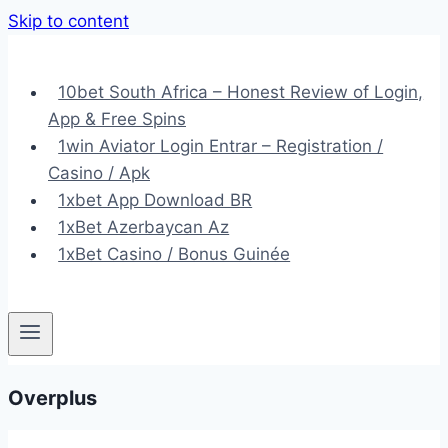
Skip to content
10bet South Africa – Honest Review of Login,
App & Free Spins
1win Aviator Login Entrar – Registration /
Casino / Apk
1xbet App Download BR
1xBet Azerbaycan Az
1xBet Casino / Bonus Guinée
Overplus