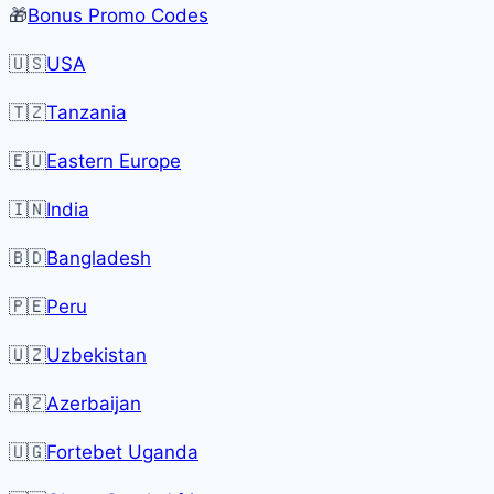
🎁
Bonus Promo Codes
🇺🇸
USA
🇹🇿
Tanzania
🇪🇺
Eastern Europe
🇮🇳
India
🇧🇩
Bangladesh
🇵🇪
Peru
🇺🇿
Uzbekistan
🇦🇿
Azerbaijan
🇺🇬
Fortebet Uganda