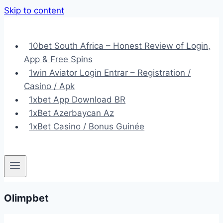
Skip to content
10bet South Africa – Honest Review of Login,
App & Free Spins
1win Aviator Login Entrar – Registration /
Casino / Apk
1xbet App Download BR
1xBet Azerbaycan Az
1xBet Casino / Bonus Guinée
Olimpbet