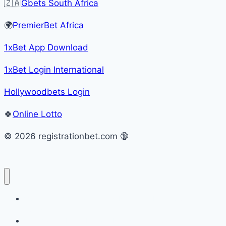
🇿🇦
Gbets South Africa
🌍
PremierBet Africa
1xBet App Download
1xBet Login International
Hollywoodbets Login
🍀
Online Lotto
© 2026 registrationbet.com 🔞
10bet South Africa – Honest Review of Login, App & Free
Spins
1win Aviator Login Entrar – Registration / Casino / Apk