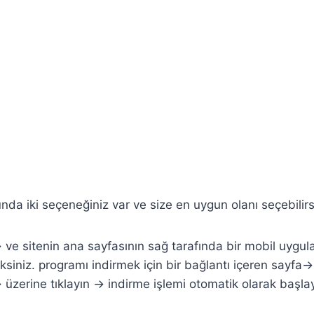
da iki seçeneğiniz var ve size en uygun olanı seçebilirs
-> ve sitenin ana sayfasının sağ tarafında bir mobil uygu
eksiniz. programı indirmek için bir bağlantı içeren sayfa->
 -> üzerine tıklayın -> indirme işlemi otomatik olarak ba