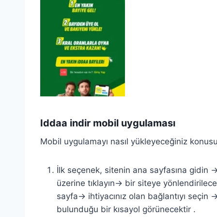
Iddaa indir mobil uygulaması
Mobil uygulamayı nasıl yükleyeceğiniz konusun
İlk seçenek, sitenin ana sayfasına gidin 
üzerine tıklayın-> bir siteye yönlendirilec
sayfa-> ihtiyacınız olan bağlantıyı seçin
bulunduğu bir kısayol görünecektir .