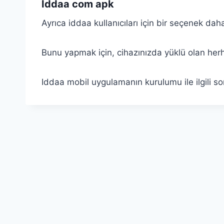
Iddaa com apk
Ayrıca iddaa kullanıcıları için bir seçenek da
Bunu yapmak için, cihazınızda yüklü olan herh
Iddaa mobil uygulamanın kurulumu ile ilgili