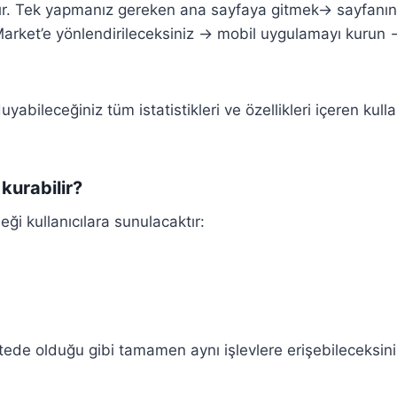
ır. Tek yapmanız gereken ana sayfaya gitmek-> sayfanın e
Market’e yönlendirileceksiniz -> mobil uygulamayı kurun 
abileceğiniz tüm istatistikleri ve özellikleri içeren kulla
kurabilir?
ği kullanıcılara sunulacaktır:
ede olduğu gibi tamamen aynı işlevlere erişebileceksini