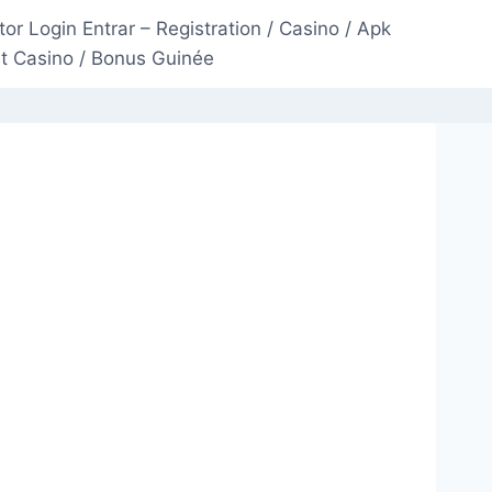
tor Login Entrar – Registration / Casino / Apk
t Casino / Bonus Guinée