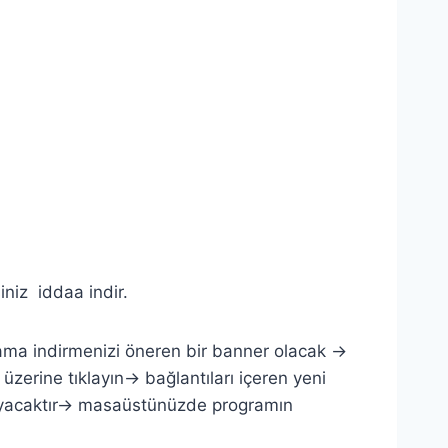
iniz iddaa indir.
lama indirmenizi öneren bir banner olacak ->
 üzerine tıklayın-> bağlantıları içeren yeni
şlayacaktır-> masaüstünüzde programın