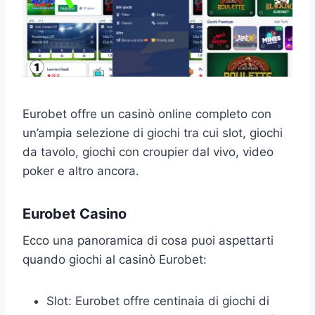
Eurobet offre un casinò online completo con
un’ampia selezione di giochi tra cui slot, giochi
da tavolo, giochi con croupier dal vivo, video
poker e altro ancora.
Eurobet Casino
Ecco una panoramica di cosa puoi aspettarti
quando giochi al casinò Eurobet:
Slot: Eurobet offre centinaia di giochi di