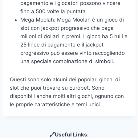
pagamento e i giocatori possono vincere
fino a 500 volte la puntata.
Mega Moolah: Mega Moolah è un gioco di
slot con jackpot progressivo che paga
milioni di dollari in premi. Il gioco ha 5 rulli e
25 linee di pagamento e il jackpot
progressivo può essere vinto raccogliendo
una speciale combinazione di simboli.
Questi sono solo alcuni dei popolari giochi di
slot che puoi trovare su Eurobet. Sono
disponibili anche molti altri giochi, ognuno con
le proprie caratteristiche e temi unici.
🔗Useful Links: