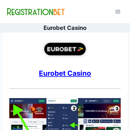
Skip
to
content
Eurobet Casino
Eurobet Casino