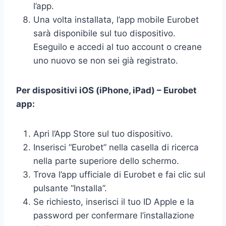
l’app.
Una volta installata, l’app mobile Eurobet
sarà disponibile sul tuo dispositivo.
Eseguilo e accedi al tuo account o creane
uno nuovo se non sei già registrato.
Per dispositivi iOS (iPhone, iPad) – Eurobet
app:
Apri l’App Store sul tuo dispositivo.
Inserisci “Eurobet” nella casella di ricerca
nella parte superiore dello schermo.
Trova l’app ufficiale di Eurobet e fai clic sul
pulsante “Installa”.
Se richiesto, inserisci il tuo ID Apple e la
password per confermare l’installazione