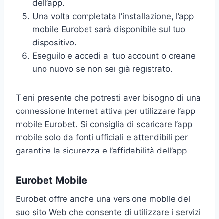
dell’app.
Una volta completata l’installazione, l’app
mobile Eurobet sarà disponibile sul tuo
dispositivo.
Eseguilo e accedi al tuo account o creane
uno nuovo se non sei già registrato.
Tieni presente che potresti aver bisogno di una
connessione Internet attiva per utilizzare l’app
mobile Eurobet. Si consiglia di scaricare l’app
mobile solo da fonti ufficiali e attendibili per
garantire la sicurezza e l’affidabilità dell’app.
Eurobet Mobile
Eurobet offre anche una versione mobile del
suo sito Web che consente di utilizzare i servizi