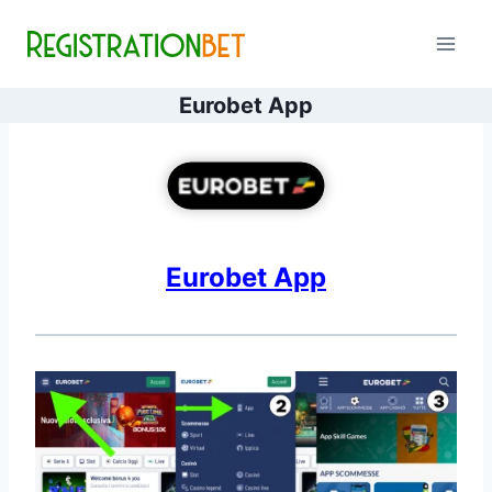
Skip
to
content
Eurobet App
Eurobet App