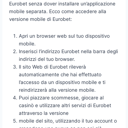
Eurobet senza dover installare un’applicazione
mobile separata. Ecco come accedere alla
versione mobile di Eurobet:
Apri un browser web sul tuo dispositivo
mobile.
Inserisci l’indirizzo Eurobet nella barra degli
indirizzi del tuo browser.
Il sito Web di Eurobet rileverà
automaticamente che hai effettuato
l’accesso da un dispositivo mobile e ti
reindirizzerà alla versione mobile.
Puoi piazzare scommesse, giocare al
casinò e utilizzare altri servizi di Eurobet
attraverso la versione
mobile del sito, utilizzando il tuo account o