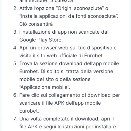
alla sezione “Sicurezza”.
Attiva l’opzione “Origini sconosciute” o
“Installa applicazioni da fonti sconosciute”.
Ciò consentirà
l’installazione di app non scaricate dal
Google Play Store.
Apri un browser web sul tuo dispositivo e
visita il sito web ufficiale di Eurobet.
Trova la sezione download dell’app mobile
Eurobet. Di solito si tratta della versione
mobile del sito o della sezione
“Applicazione mobile”.
Fare clic sul collegamento di download per
scaricare il file APK dell’app mobile
Eurobet.
Una volta completato il download, apri il
file APK e segui le istruzioni per installare