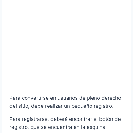
Para convertirse en usuarios de pleno derecho
del sitio, debe realizar un pequeño registro.
Para registrarse, deberá encontrar el botón de
registro, que se encuentra en la esquina