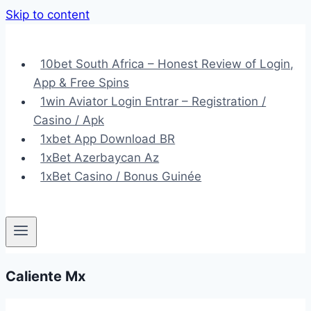
Skip to content
10bet South Africa – Honest Review of Login,
App & Free Spins
1win Aviator Login Entrar – Registration /
Casino / Apk
1xbet App Download BR
1xBet Azerbaycan Az
1xBet Casino / Bonus Guinée
Caliente Mx