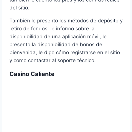
del sitio.
También le presento los métodos de depósito y
retiro de fondos, le informo sobre la
disponibilidad de una aplicación móvil, le
presento la disponibilidad de bonos de
bienvenida, le digo cómo registrarse en el sitio
y cómo contactar al soporte técnico.
Casino Caliente