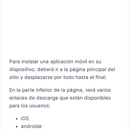
Para instalar una aplicación móvil en su
dispositivo, deberá ir a la página principal del
sitio y desplazarse por todo hasta el final.
En la parte inferior de la página, verá varios
enlaces de descarga que están disponibles
para los usuarios:
iOS
androide