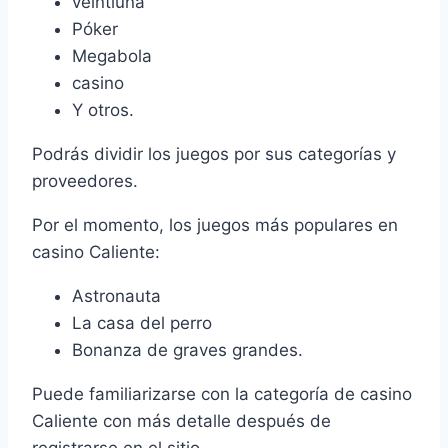
veintiuna
Póker
Megabola
casino
Y otros.
Podrás dividir los juegos por sus categorías y
proveedores.
Por el momento, los juegos más populares en
casino Caliente:
Astronauta
La casa del perro
Bonanza de graves grandes.
Puede familiarizarse con la categoría de casino
Caliente con más detalle después de
registrarse en el sitio.