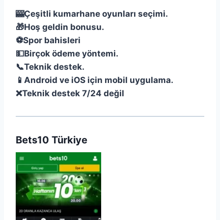
🎰Çeşitli kumarhane oyunları seçimi.
🎁Hoş geldin bonusu.
⚽️Spor bahisleri
💵Birçok ödeme yöntemi.
📞Teknik destek.
📱Android ve iOS için mobil uygulama.
❌Teknik destek 7/24 değil
Bets10 Türkiye