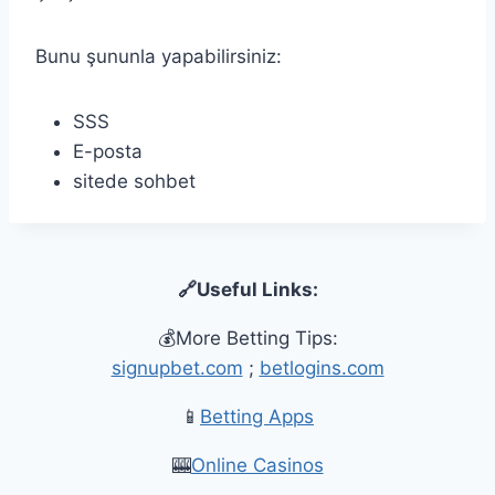
Bunu şununla yapabilirsiniz:
SSS
E-posta
sitede sohbet
🔗Useful Links:
💰More Betting Tips:
signupbet.com
;
betlogins.com
📱
Betting Apps
🎰
Online Casinos