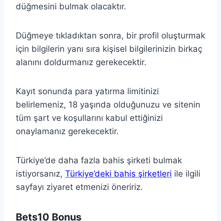
düğmesini bulmak olacaktır.
Düğmeye tıkladıktan sonra, bir profil oluşturmak
için bilgilerin yanı sıra kişisel bilgilerinizin birkaç
alanını doldurmanız gerekecektir.
Kayıt sonunda para yatırma limitinizi
belirlemeniz, 18 yaşında olduğunuzu ve sitenin
tüm şart ve koşullarını kabul ettiğinizi
onaylamanız gerekecektir.
Türkiye’de daha fazla bahis şirketi bulmak
istiyorsanız,
Türkiye’deki bahis şirketleri
ile ilgili
sayfayı ziyaret etmenizi öneririz.
Bets10 Bonus