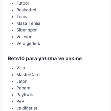
Futbol
Basketbol
Tenis
Masa Tenisi
Siber spor
Voleybol
Ve diğerleri.
Bets10 para yatırma ve çekme
Visa
MasterCard
Jeton
Papara
PayKwik
PeP
ve diğerleri.