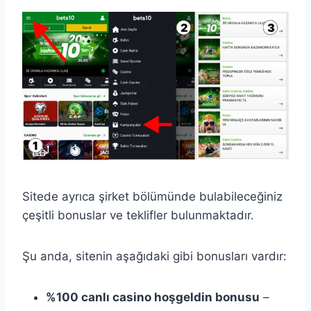
Sitede ayrıca şirket bölümünde bulabileceğiniz
çeşitli bonuslar ve teklifler bulunmaktadır.
Şu anda, sitenin aşağıdaki gibi bonusları vardır:
%100 canlı casino hoşgeldin bonusu
–