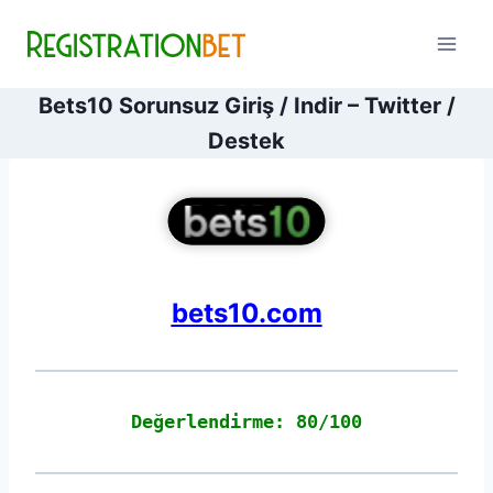
Skip
to
content
Bets10 Sorunsuz Giriş / Indir – Twitter /
Destek
bets10.com
Değerlendirme: 80/100