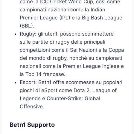
come la ICC Cricket World Cup, così come
campionati nazionali come la Indian
Premier League (IPL) e la Big Bash League
(BBL).
Rugby: gli utenti possono scommettere
sulle partite di rugby delle principali
competizioni come il Sei Nazioni e la Coppa
del mondo di rugby, nonché su campionati
nazionali come la Premier League inglese e
la Top 14 francese.
Esport: Betn1 offre scommesse su popolari
giochi di eSport come Dota 2, League of
Legends e Counter-Strike: Global
Offensive.
Betn1 Supporto