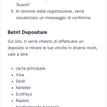
“Avanti”.
Al termine della registrazione, verrà
visualizzato un messaggio di conferma.
Betn1 Depositare
Sul sito, ti verrà chiesto di effettuare un
deposito e ritirare le tue vincite in diversi modi,
vale a dire:
carta principale
Visa
Skrill
Neteller
EcoPayz
Rapido
trasferimento bancario