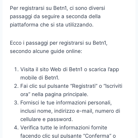
Per registrarsi su Betn1, ci sono diversi
passaggi da seguire a seconda della
piattaforma che si sta utilizzando.
Ecco i passaggi per registrarsi su Betn1,
secondo alcune guide online:
Visita il sito Web di Betn1 o scarica l’app
mobile di Betn1.
Fai clic sul pulsante “Registrati” o “Iscriviti
ora” nella pagina principale.
Fornisci le tue informazioni personali,
inclusi nome, indirizzo e-mail, numero di
cellulare e password.
Verifica tutte le informazioni fornite
facendo clic sul pulsante “Conferma” o