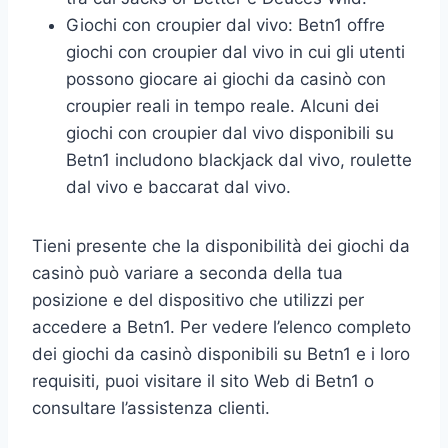
Giochi con croupier dal vivo: Betn1 offre
giochi con croupier dal vivo in cui gli utenti
possono giocare ai giochi da casinò con
croupier reali in tempo reale. Alcuni dei
giochi con croupier dal vivo disponibili su
Betn1 includono blackjack dal vivo, roulette
dal vivo e baccarat dal vivo.
Tieni presente che la disponibilità dei giochi da
casinò può variare a seconda della tua
posizione e del dispositivo che utilizzi per
accedere a Betn1. Per vedere l’elenco completo
dei giochi da casinò disponibili su Betn1 e i loro
requisiti, puoi visitare il sito Web di Betn1 o
consultare l’assistenza clienti.