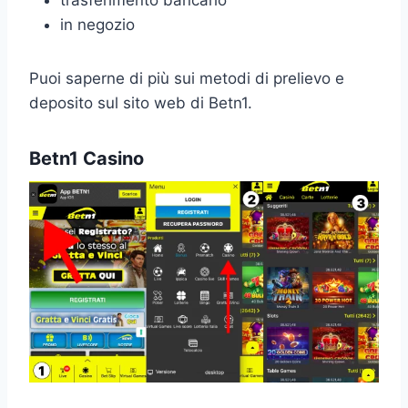
in negozio
Puoi saperne di più sui metodi di prelievo e
deposito sul sito web di Betn1.
Betn1 Casino