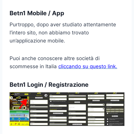
Betn1 Mobile / App
Purtroppo, dopo aver studiato attentamente
l’intero sito, non abbiamo trovato
un’applicazione mobile.
Puoi anche conoscere altre società di
scommesse in Italia
cliccando su questo link.
Betn1 Login / Registrazione