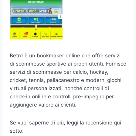
Betn1 è un bookmaker online che offre servizi
di scommesse sportive ai propri utenti. Fornisce
servizi di scommesse per calcio, hockey,
cricket, tennis, pallacanestro e moderni giochi
virtuali personalizzati, nonché controlli di
check-in online e controlli pre-impegno per
aggiungere valore ai clienti.
Se vuoi saperne di più, leggi la recensione qui
sotto.