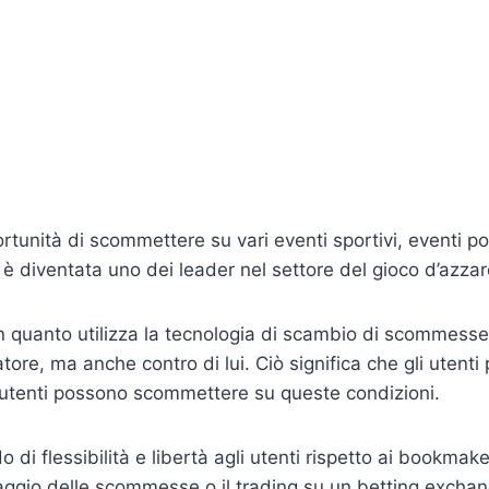
rtunità di scommettere su vari eventi sportivi, eventi po
è diventata uno dei leader nel settore del gioco d’azzar
 in quanto utilizza la tecnologia di scambio di scommess
ocatore, ma anche contro di lui. Ciò significa che gli ut
ri utenti possono scommettere su queste condizioni.
di flessibilità e libertà agli utenti rispetto ai bookmaker
aggio delle scommesse o il trading su un betting exchan