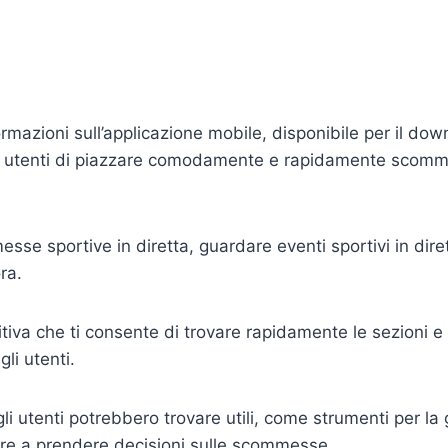
formazioni sull’applicazione mobile, disponibile per il do
i utenti di piazzare comodamente e rapidamente scommes
se sportive in diretta, guardare eventi sportivi in ​​dire
ra.
itiva che ti consente di trovare rapidamente le sezioni e 
gli utenti.
gli utenti potrebbero trovare utili, come strumenti per la ge
tare a prendere decisioni sulle scommesse.