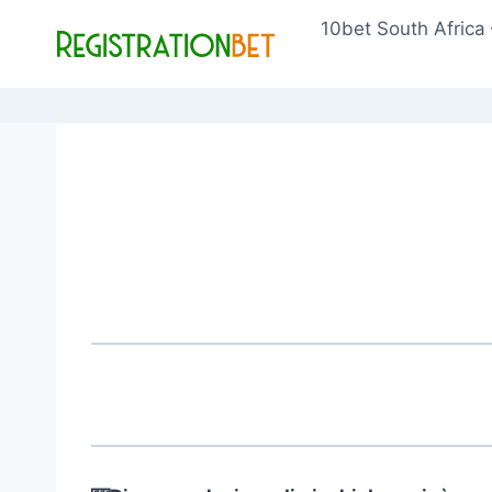
Skip
10bet South Africa
to
content