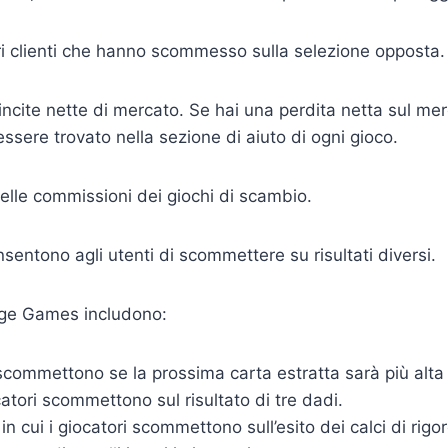
i clienti che hanno scommesso sulla selezione opposta.
incite nette di mercato. Se hai una perdita netta sul m
ssere trovato nella sezione di aiuto di ogni gioco.
delle commissioni dei giochi di scambio.
sentono agli utenti di scommettere su risultati diversi.
ange Games includono:
i scommettono se la prossima carta estratta sarà più alta
catori scommettono sul risultato di tre dadi.
in cui i giocatori scommettono sull’esito dei calci di rigor