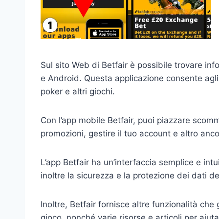
Sul sito Web di Betfair è possibile trovare in
e Android. Questa applicazione consente agl
poker e altri giochi.
Con l’app mobile Betfair, puoi piazzare scommes
promozioni, gestire il tuo account e altro anco
L’app Betfair ha un’interfaccia semplice e intu
inoltre la sicurezza e la protezione dei dati de
Inoltre, Betfair fornisce altre funzionalità che 
gioco, nonché varie risorse e articoli per aiu