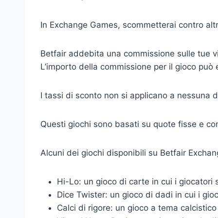
In Exchange Games, scommetterai contro altr
Betfair addebita una commissione sulle tue v
L’importo della commissione per il gioco può e
I tassi di sconto non si applicano a nessuna 
Questi giochi sono basati su quote fisse e con
Alcuni dei giochi disponibili su Betfair Exch
Hi-Lo: un gioco di carte in cui i giocator
Dice Twister: un gioco di dadi in cui i gio
Calci di rigore: un gioco a tema calcistico 