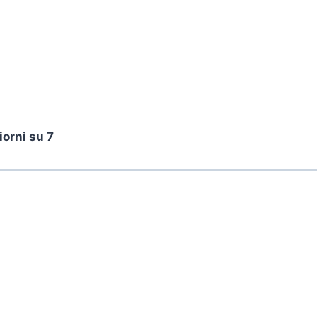
iorni su 7