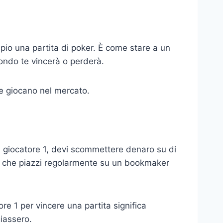
pio una partita di poker. È come stare a un
condo te vincerà o perderà.
he giocano nel mercato.
 giocatore 1, devi scommettere denaro su di
sa che piazzi regolarmente su un bookmaker
 1 per vincere una partita significa
iassero.