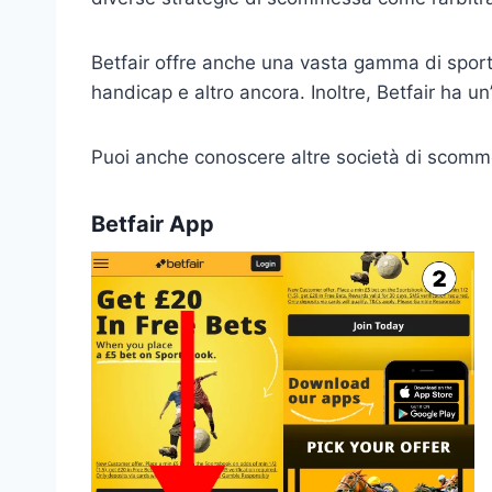
Betfair offre anche una vasta gamma di spor
handicap e altro ancora. Inoltre, Betfair ha un’
Puoi anche conoscere altre società di scomme
Betfair App