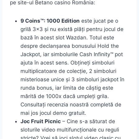
pe site-ul Betano casino România:
9 Coins™: 1000 Edition
este jucat pe o
grilă 3×3 și nu există plăți pentru jocul de
bază în acest slot Wazdan. Totul este
despre declanșarea bonusului Hold the
Jackpot, iar simbolurile Cash Infinity™ pot ​​
ajuta în acest sens. Obțineți simboluri
multiplicatoare de colecție, 2 simboluri
misterioase unice și 3 simboluri jackpot în
runda bonus, iar limita de câștig este
mărită de 1000x dacă umpleți grila.
Consultați recenzia noastră completă de
mai jos jocul demo gratuit.
Joc Fruit Picnic
– Cine s-a săturat de
sloturile video multifuncționale cu reguli
stricte? Vrei să joci slotul video clasic cu