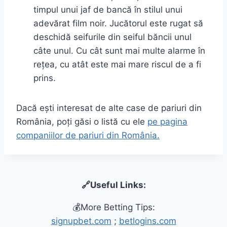
timpul unui jaf de bancă în stilul unui
adevărat film noir. Jucătorul este rugat să
deschidă seifurile din seiful băncii unul
câte unul. Cu cât sunt mai multe alarme în
rețea, cu atât este mai mare riscul de a fi
prins.
Dacă ești interesat de alte case de pariuri din
România, poți găsi o listă cu ele
pe pagina
companiilor de pariuri din România.
🔗Useful Links:
💰More Betting Tips:
signupbet.com
;
betlogins.com