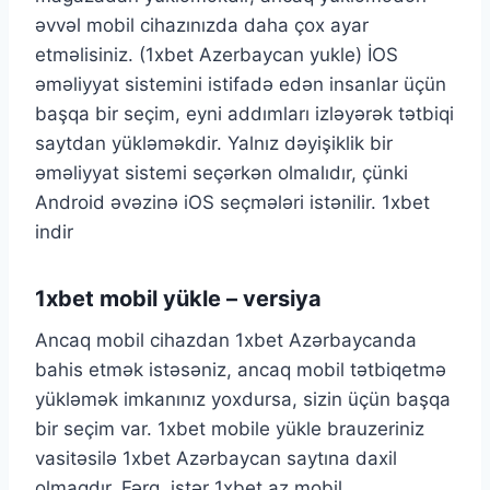
əvvəl mobil cihazınızda daha çox ayar
etməlisiniz. (1xbet Azerbaycan yukle) İOS
əməliyyat sistemini istifadə edən insanlar üçün
başqa bir seçim, eyni addımları izləyərək tətbiqi
saytdan yükləməkdir. Yalnız dəyişiklik bir
əməliyyat sistemi seçərkən olmalıdır, çünki
Android əvəzinə iOS seçmələri istənilir. 1xbet
indir
1xbet mobil yükle – versiya
Ancaq mobil cihazdan 1xbet Azərbaycanda
bahis etmək istəsəniz, ancaq mobil tətbiqetmə
yükləmək imkanınız yoxdursa, sizin üçün başqa
bir seçim var. 1xbet mobile yükle brauzeriniz
vasitəsilə 1xbet Azərbaycan saytına daxil
olmaqdır. Fərq, istər 1xbet az mobil