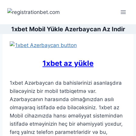
Skip
to
content
1xbet Mobil Yükle Azerbaycan Az Indir
1xbet az yükle
1xbet Azərbaycan da bahislərinizi asanlaşdıra
biləcəyiniz bir mobil tətbiqetmə var.
Azərbaycanın harasında olmağınızdan asılı
olmayaraq istifadə edə biləcəksiniz. 1xbet az
Mobil cihazınızda hansı əməliyyat sistemindən
istifadə etməyinizin heç bir əhəmiyyəti yoxdur,
fərq yalnız telefon parametrləridir və bu,